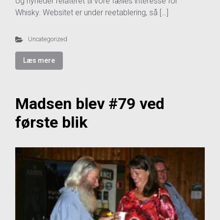
og nyheder relateret til vore fælles interesse for
Whisky. Websitet er under reetablering, så […]
Uncategorized
Læs mere
Madsen blev #79 ved
første blik